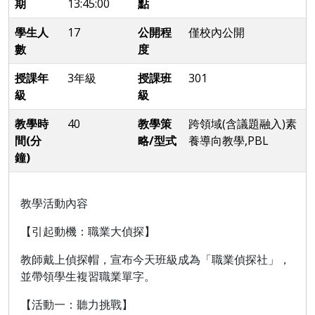
期
13:45:00
點
學生人
17
公開程
僅校內公開
數
度
授課年
3年級
授課班
301
級
級
教學時
40
教學策
跨領域(含議題融入)素
間(分
略/型式
養導向教學,PBL
鐘)
教學活動內容
【引起動機：職業大偵探】
教師戴上偵探帽，宣布今天班級成為「職業偵探社」，
並帶領學生複習職業單字。
【活動一：聽力挑戰】