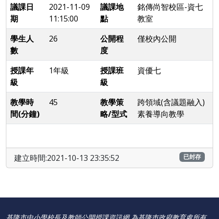
議課日
2021-11-09
議課地
銘傳尚智校區-資七
期
11:15:00
點
教室
學生人
26
公開程
僅校內公開
數
度
授課年
1年級
授課班
資優七
級
級
教學時
45
教學策
跨領域(含議題融入)
間(分鐘)
略/型式
素養導向教學
建立時間:2021-10-13 23:35:52
已封存
基隆市中小學校長及教師公開授課資訊網 為基隆巿政府教育處所有。