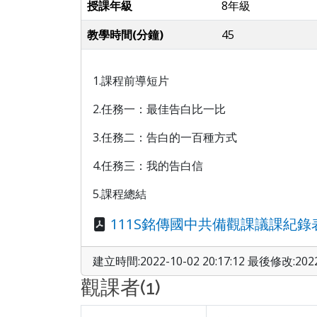
授課年級
8年級
教學時間(分鐘)
45
1.課程前導短片
2.任務一：最佳告白比一比
3.任務二：告白的一百種方式
4.任務三：我的告白信
5.課程總結
111S銘傳國中共備觀課議課紀錄表sub
建立時間:2022-10-02 20:17:12 最後修改:2022-
觀課者(1)