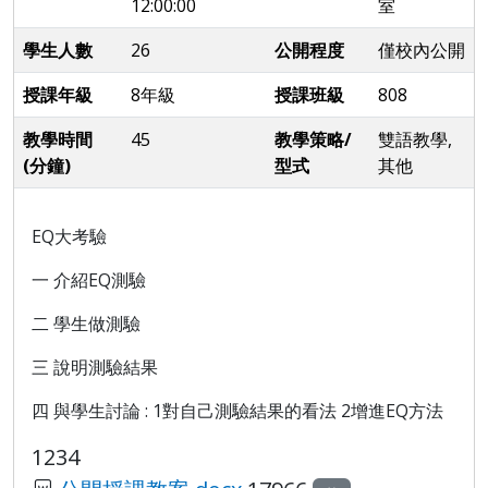
12:00:00
室
學生人數
26
公開程度
僅校內公開
授課年級
8年級
授課班級
808
教學時間
45
教學策略/
雙語教學,
(分鐘)
型式
其他
EQ大考驗
一 介紹
EQ測驗
二 學生做測驗
三 說明測驗結果
四 與學生討論 : 1對自己測驗結果的看法 2增進
EQ
方法
1234