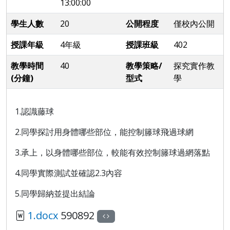
13:00:00
學生人數
20
公開程度
僅校內公開
授課年級
4年級
授課班級
402
教學時間
40
教學策略/
探究實作教
(分鐘)
型式
學
1.認識藤球
2.同學探討用身體哪些部位，能控制籐球飛過球網
3.承上，以身體哪些部位，較能有效控制籐球過網落點
4.同學實際測試並確認2.3內容
5.同學歸納並提出結論
1.docx
590892