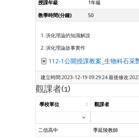
授課年級
1年級
教學時間(分鐘)
50
1. 演化理論的知識解說
2. 演化理論故事實作
112-1公開授課教案_生物科石采艷.
建立時間:2023-12-19 09:29:24 最後修改:2023-
觀課者(1)
學校單位
觀課者
二信高中
季延陵教師