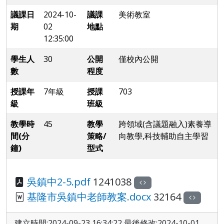
議課日
2024-10-
議課
美術教室
期
02
地點
12:35:00
學生人
30
公開
僅校內公開
數
程度
授課年
7年級
授課
703
級
班級
教學時
45
教學
跨領域(含議題融入)素養導
間(分
策略/
向教學,科技輔助自主學習
鐘)
型式
吳鎮中2-5.pdf
1241038
基隆市吳鎮中老師教案.docx
32164
建立時間:2024-09-23 16:34:22 最後修改:2024-10-01