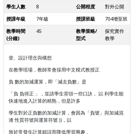
學生人數
8
公開程度
對外公開
授課年級
7年級
授課班級
704增至班
教學時間
45
教學策略/
探究實作
(分鐘)
型式
教學
壹、設計理念與構想
在教學現場，教師常會採用中文模式教授正
負 數的加減運算，即「減去負數」是
「負 負得正 」，並請學生背頌一些口訣， 以 利學生能
快速地進入計算的精熟，但是許多
學生對於正負數的加減計算，會因為「負號」與加減混
淆 性質符號與運算符號 ))，以
致於常發生計算錯誤而降低學習興趣 。