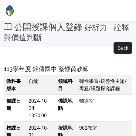
公開授課個人登錄
好析力--詮釋
與價值判斷
Back
113學年度 銘傳國中 蔡靜茵教師
教科書
自編
領域科
彈性學習-統整性主題/
版本
目
專題/議題探究課程
備課日
2024-10-
備課地
輔導室
期
24
點
13:30:00
授課日
2024-10-
授課地
902教室
期
31
點