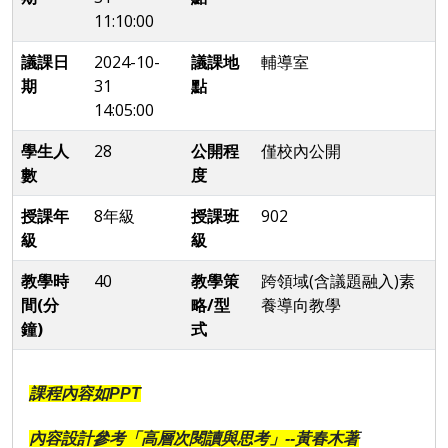
11:10:00
議課日
2024-10-
議課地
輔導室
期
31
點
14:05:00
學生人
28
公開程
僅校內公開
數
度
授課年
8年級
授課班
902
級
級
教學時
40
教學策
跨領域(含議題融入)素
間(分
略/型
養導向教學
鐘)
式
課程內容如PPT
內容設計參考「高層次閱讀與思考」--黃春木著