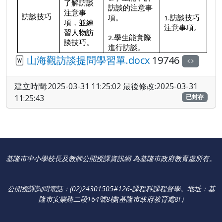
了解訪談
訪談的注意事
注意事
訪談技巧
項。
1.訪談技巧
項，並練
注意事項。
習人物訪
2.學生能實際
談技巧。
進行訪談。
山海觀訪談提問學習單.docx
19746
建立時間:2025-03-31 11:25:02 最後修改:2025-03-31
11:25:43
已封存
基隆市中小學校長及教師公開授課資訊網 為基隆巿政府教育處所有。
公開授課詢問電話：(02)24301505#126-課程科課程督學
。
地址：基
隆市安樂路二段164號8樓(基隆市政府教育處8F)