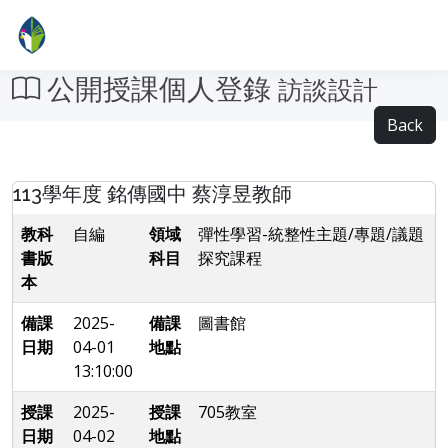
公開授課個人登錄
訪談設計
Back
113學年度 銘傳國中 蔡淳昱教師
教科
自編
領域
彈性學習-統整性主題/專題/議題
書版
科目
探究課程
本
備課
2025-
備課
圖書館
日期
04-01
地點
13:10:00
授課
2025-
授課
705教室
日期
04-02
地點