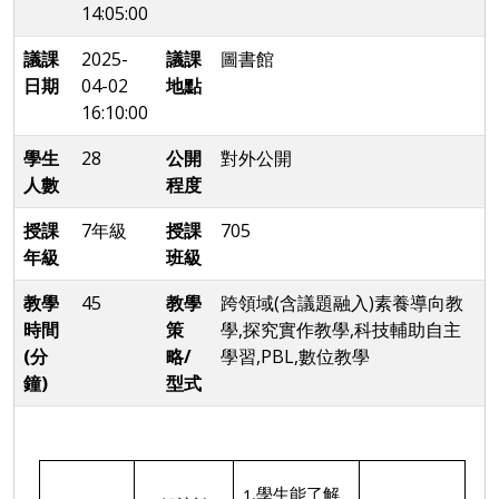
14:05:00
議課
2025-
議課
圖書館
日期
04-02
地點
16:10:00
學生
28
公開
對外公開
人數
程度
授課
7年級
授課
705
年級
班級
教學
45
教學
跨領域(含議題融入)素養導向教
時間
策
學,探究實作教學,科技輔助自主
(分
略/
學習,PBL,數位教學
鐘)
型式
1.學生能了解