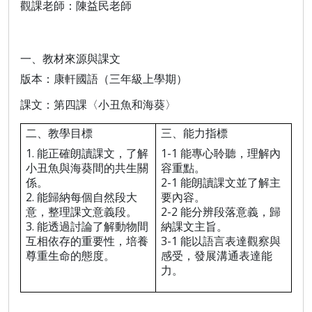
觀課老師：陳益民老師
一、教材來源與課文
版本：康軒國語（三年級上學期）
課文：第四課〈小丑魚和海葵〉
二、教學目標
三、能力指標
1.
1-1
能正確朗讀課文，了解
能專心聆聽，理解內
小丑魚與海葵間的共生關
容重點。
2-1
係。
能朗讀課文並了解主
2.
能歸納每個自然段大
要內容。
2-2
意，整理課文意義段。
能分辨段落意義，歸
3.
能透過討論了解動物間
納課文主旨。
3-1
互相依存的重要性，培養
能以語言表達觀察與
尊重生命的態度。
感受，發展溝通表達能
力。