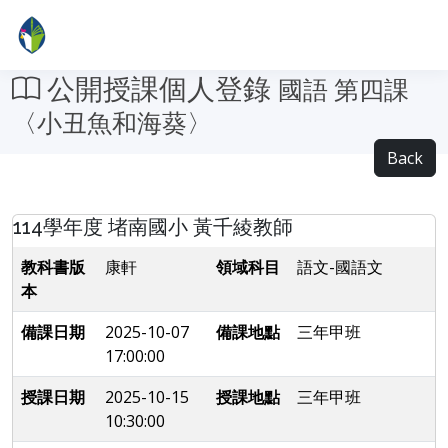
公開授課個人登錄
國語 第四課
〈小丑魚和海葵〉
Back
114學年度 堵南國小 黃千綾教師
教科書版
康軒
領域科目
語文-國語文
本
備課日期
2025-10-07
備課地點
三年甲班
17:00:00
授課日期
2025-10-15
授課地點
三年甲班
10:30:00