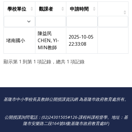
學校單位
觀課者
申請時間
陳益民
2025-10-05
堵南國小
CHEN, YI-
22:33:08
MIN教師
顯示第 1 到第 1 項記錄，總共 1 項記錄
基隆市中小學校長及教師公開授課資訊網 為基隆巿政府教育處所有。
公開授課詢問電話：(02)24301505#126-課程科課程督學
。
地址：基
隆市安樂路二段164號8樓(基隆市政府教育處8F)