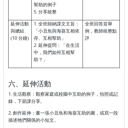
幫助的例子
5.
分享統整
1.
延伸活動
全班歸納課文主旨：
全班回答並舉
與總結
「小丑魚與海葵互相依
例，教師統整點
10
(
分鐘
)
存、互相幫助」
評
2.
延伸提問：「在生活
中，我們如何互相幫
助？」
六
、延伸活動
1.
生活觀察：觀察家庭或校園中互助的例子，拍照或記
錄，下節課分享。
2.
創作延伸：畫一張小丑魚和海葵互助的圖，或寫一段
描述牠們關係的小短文。