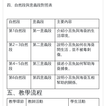
四、自然段與意義段對照表
自然段
意義段
主要內容
1
第
自然段
第一意義段
介紹小丑魚與海葵的生
活環境。
2
3
第
～
自然
第二意義段
說明小丑魚如何在海葵
段
間生活，並不被毒刺
傷。
4
5
第
～
自然
第三意義段
描述小丑魚如何幫助海
段
葵捕食。
6
第
自然段
第四意義段
說明小丑魚與海葵互相
幫助的關係。
五
、教學流程
教學環節
教師活動
學生活動