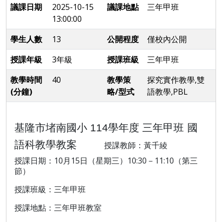
議課日期
2025-10-15
議課地點
三年甲班
13:00:00
學生人數
13
公開程度
僅校內公開
授課年級
3年級
授課班級
三年甲班
教學時間
40
教學策
探究實作教學,雙
(分鐘)
略/型式
語教學,PBL
基隆市堵南國小
114
學年度 三年甲班
國
語科教學
教案
授課教師：黃千綾
10
15
10:30
11:10
授課日期：
月
日（星期三）
－
（第三
節）
授課班級：三年甲班
授課地點：三年甲班教室