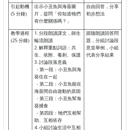
引起動機
出示小丑魚與海葵圖
自由回答，分享
5
(
分鐘
)
片，提問「你知道牠們
初步想法
有什麼關係嗎？」
1.
教學過程
分段朗讀課文，師生
跟隨朗讀回答問
25
(
分鐘
)
輪流朗讀
題，分組討論段
2.
解釋重點詞語：共
意並舉例，小組
生、依附、毒刺、保護
代表分享結果
3.
討論段落意義
-
第一段：小丑魚與海
葵住在一起
-
第二段：小丑魚能在
海葵間自由遊動的原因
-
第三段：小丑魚幫海
葵捕食
-
第四段：牠們互相幫
助、互相依存
4.
小組討論生活中互相