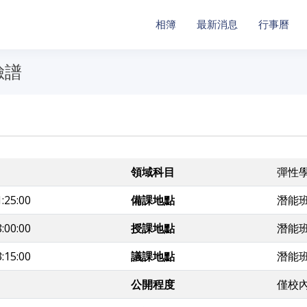
相簿
最新消息
行事曆
臉譜
領域科目
彈性
:25:00
備課地點
潛能
:00:00
授課地點
潛能
:15:00
議課地點
潛能
公開程度
僅校