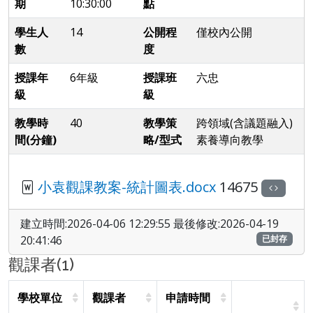
期
10:30:00
點
學生人
14
公開程
僅校內公開
數
度
授課年
6年級
授課班
六忠
級
級
教學時
40
教學策
跨領域(含議題融入)
間(分鐘)
略/型式
素養導向教學
小袁觀課教案-統計圖表.docx
14675
建立時間:2026-04-06 12:29:55 最後修改:2026-04-19
20:41:46
已封存
觀課者(1)
學校單位
觀課者
申請時間