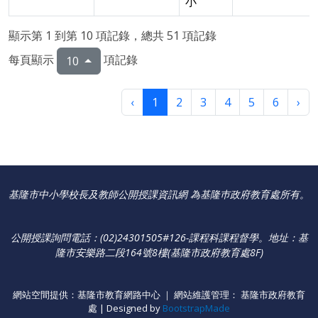
小
顯示第 1 到第 10 項記錄，總共 51 項記錄
每頁顯示
項記錄
10
‹
1
2
3
4
5
6
›
基隆市中小學校長及教師公開授課資訊網 為基隆巿政府教育處所有。
公開授課詢問電話：(02)24301505#126-課程科課程督學
。
地址：基
隆市安樂路二段164號8樓(基隆市政府教育處8F)
網站空間提供：基隆市教育網路中心 ｜ 網站維護管理： 基隆市政府教育
處 | Designed by
BootstrapMade