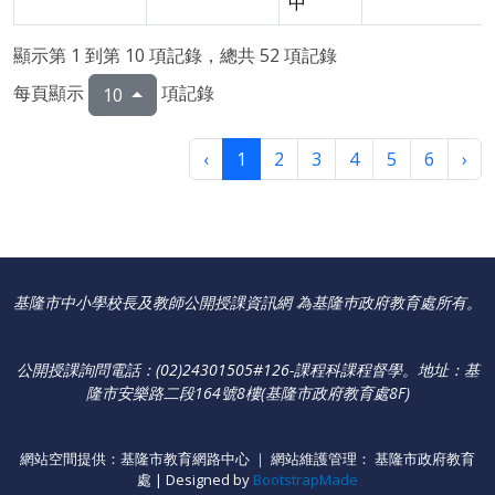
中
顯示第 1 到第 10 項記錄，總共 52 項記錄
每頁顯示
項記錄
10
‹
1
2
3
4
5
6
›
基隆市中小學校長及教師公開授課資訊網 為基隆巿政府教育處所有。
公開授課詢問電話：(02)24301505#126-課程科課程督學
。
地址：基
隆市安樂路二段164號8樓(基隆市政府教育處8F)
網站空間提供：基隆市教育網路中心 ｜ 網站維護管理： 基隆市政府教育
處 | Designed by
BootstrapMade