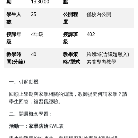
期
13:30:00
點
學生人
25
公開程
僅校內公開
數
度
授課年
4年級
授課班
402
級
級
教學時
40
教學策
跨領域(含議題融入)
間(分鐘)
略/型式
素養導向教學
一、引起動機：
回顧上學期與家暴相關的知識，教師提問何謂家暴？請
學生回答，複習舊經驗。
二、開展概念學習：
活動一：家暴防治
KWL
表