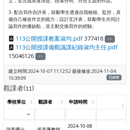
文，並完成表達清楚、段落分明、符合主題的作品。
3
- 配合寫作自評表，鼓勵學生透過自我檢核、監控，具
備自己修改作文的能力；設計互評表，鼓勵學生共同討
論寫作的優缺點，並主動交換寫作的經驗。
113公開授課教案淑均.pdf
377418
113公開授課備觀議課紀錄淑均主任.pdf
15046126
建立時間:2024-10-07 11:12:52 最後修改:2024-11-04
15:39:09
已封存
觀課者(11)
學校單位
觀課者
申請時間
2024-10-08
深美國小
張嘉珮教師