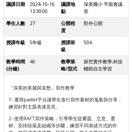
議課日期
2024-10-16
議課地
深美國小 平面會議
13:30:00
點
室
學生人數
27
公開程
對外公開
度
授課年級
5年級
授課班
504
級
教學時間
40
教學策
探究實作教學,科技
(分鐘)
略/型式
輔助自主學習
「深美的美麗與哀愁」寫作教學
1
- 運用padlet平台讓學生進行寫作素材的蒐集與分享，
練習針對主題表達意見。
2
- 使用RAFT寫作策略，引導學生從審題、立意、選
材、安排段落及組織等步驟，練習不同表述方式的作