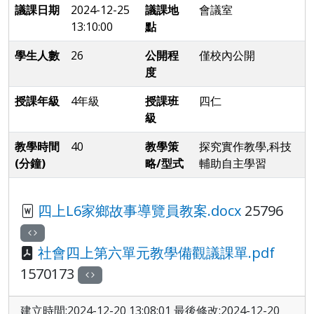
議課日期
2024-12-25
議課地
會議室
13:10:00
點
學生人數
26
公開程
僅校內公開
度
授課年級
4年級
授課班
四仁
級
教學時間
40
教學策
探究實作教學,科技
(分鐘)
略/型式
輔助自主學習
四上L6家鄉故事導覽員教案.docx
25796
社會四上第六單元教學備觀議課單.pdf
1570173
建立時間:2024-12-20 13:08:01 最後修改:2024-12-20