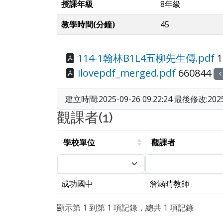
授課年級
8年級
教學時間(分鐘)
45
114-1翰林B1L4五柳先生傳.pdf
1
ilovepdf_merged.pdf
660844
建立時間:2025-09-26 09:22:24 最後修改:2025-
觀課者(1)
學校單位
觀課者
成功國中
詹涵晴教師
顯示第 1 到第 1 項記錄，總共 1 項記錄