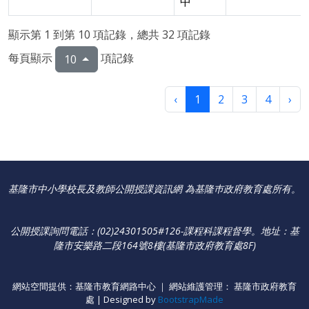
中
顯示第 1 到第 10 項記錄，總共 32 項記錄
每頁顯示
項記錄
10
‹
1
2
3
4
›
基隆市中小學校長及教師公開授課資訊網 為基隆巿政府教育處所有。
公開授課詢問電話：(02)24301505#126-課程科課程督學
。
地址：基
隆市安樂路二段164號8樓(基隆市政府教育處8F)
網站空間提供：基隆市教育網路中心 ｜ 網站維護管理： 基隆市政府教育
處 | Designed by
BootstrapMade