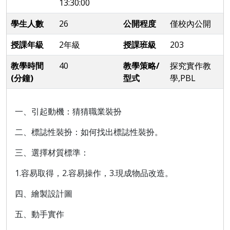
13:30:00
學生人數
26
公開程度
僅校內公開
授課年級
2年級
授課班級
203
教學時間
40
教學策略/
探究實作教
(分鐘)
型式
學,PBL
一、引起動機：猜猜職業裝扮
二、標誌性裝扮：如何找出標誌性裝扮。
三、選擇材質標準：
1.容易取得，2.容易操作，3.現成物品改造。
四、繪製設計圖
五、動手實作