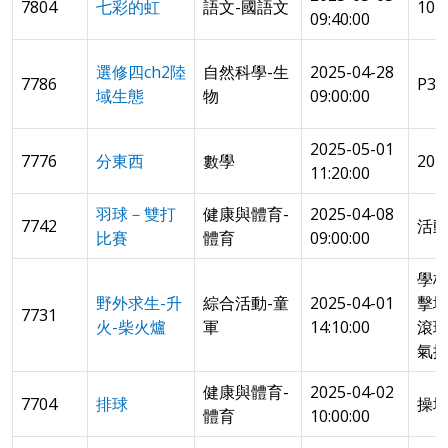
7804
七彩的虹
語文-國語文
10
09:40:00
選修四ch2陸
自然科學-生
2025-04-28
7786
P3
域生態
物
09:00:00
2025-05-01
7776
分東西
數學
20
11:20:00
羽球－雙打
健康與體育-
2025-04-08
7742
活
比賽
體育
09:00:00
學
野外求生-升
綜合活動-童
2025-04-01
擊
7731
火-柴火爐
軍
14:10:00
滾球
氣擇
健康與體育-
2025-04-02
7704
排球
操
體育
10:00:00