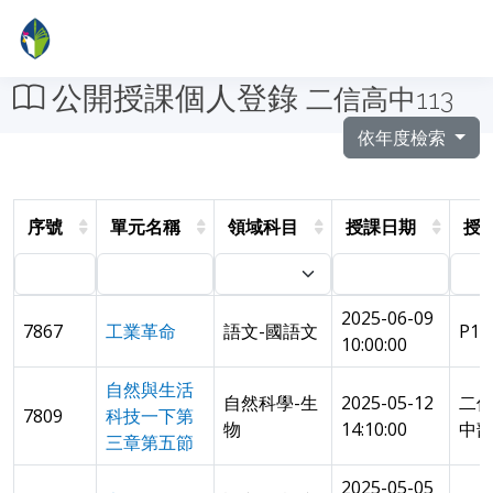
公開授課個人登錄
二信高中113
依年度檢索
序號
單元名稱
領域科目
授課日期
授
2025-06-09
7867
工業革命
語文-國語文
P1
10:00:00
自然與生活
自然科學-生
2025-05-12
二
7809
科技一下第
物
14:10:00
中部
三章第五節
2025-05-05