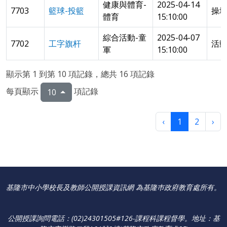
健康與體育-
2025-04-14
7703
籃球-投籃
操
體育
15:10:00
綜合活動-童
2025-04-07
7702
工字旗杆
活
軍
15:10:00
顯示第 1 到第 10 項記錄，總共 16 項記錄
每頁顯示
項記錄
10
‹
1
2
›
基隆市中小學校長及教師公開授課資訊網 為基隆巿政府教育處所有。
公開授課詢問電話：(02)24301505#126-課程科課程督學
。
地址：基