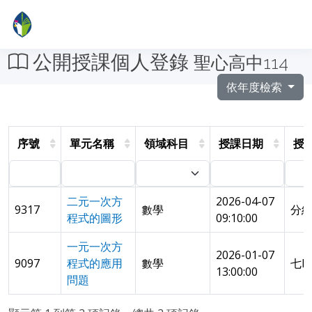
公開授課個人登錄
聖心高中114
依年度檢索
序號
單元名稱
領域科目
授課日期
授
二元一次方
2026-04-07
9317
數學
分組
程式的圖形
09:10:00
一元一次方
2026-01-07
9097
程式的應用
數學
七B
13:00:00
問題