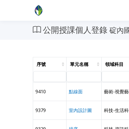
公開授課個人登錄
碇內國
序號
單元名稱
領域科目
9410
點線面
藝術-視覺
9379
室內設計圖
科技-生活