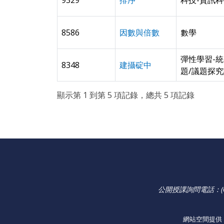
9329
排序
科技-資訊
8586
因數與倍數
數學
彈性學習-統
8348
建攝碇中
題/議題探
顯示第 1 到第 5 項記錄，總共 5 項記錄
公開授課詢問電話：(02
網站空間提供：