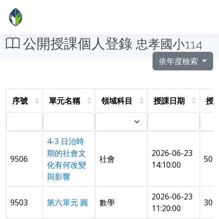
公開授課個人登錄
忠孝國小114
依年度檢索
序號
單元名稱
領域科目
授課日期
授
4-3 日治時
期的社會文
2026-06-23
9506
社會
50
化有何改變
14:10:00
與影響
2026-06-23
9503
第六單元 圓
數學
30
11:20:00