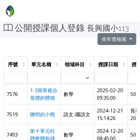
公開授課個人登錄
長興國小113
依年度檢索
序號
單元名稱
領域科目
授課日期
授
1-3簡單複合
2025-02-20
7576
數學
50
形體的體積
09:35:00
2024-12-21
長
7519
聰明的小熊
語文-國語文
15:14:26
20
第十單元柱
2024-12-20
7493
數學
50
體椎體和球
08:45:00