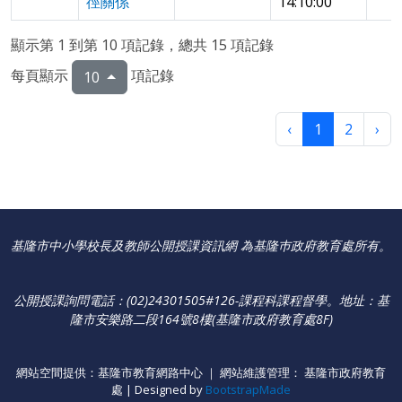
徑關係
14:10:00
顯示第 1 到第 10 項記錄，總共 15 項記錄
每頁顯示
項記錄
10
‹
1
2
›
基隆市中小學校長及教師公開授課資訊網 為基隆巿政府教育處所有。
公開授課詢問電話：(02)24301505#126-課程科課程督學
。
地址：基
隆市安樂路二段164號8樓(基隆市政府教育處8F)
網站空間提供：基隆市教育網路中心 ｜ 網站維護管理： 基隆市政府教育
處 | Designed by
BootstrapMade