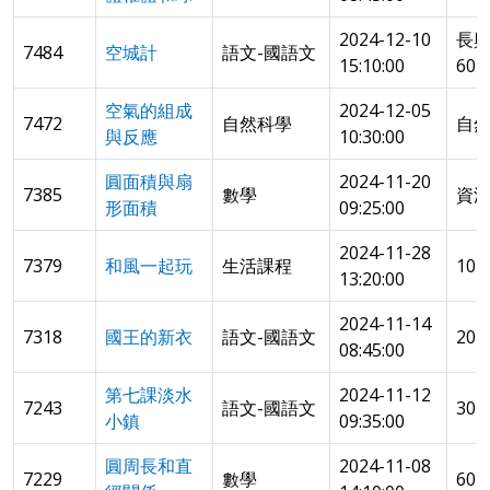
2024-12-10
長
7484
空城計
語文-國語文
15:10:00
601
空氣的組成
2024-12-05
7472
自然科學
自
與反應
10:30:00
圓面積與扇
2024-11-20
7385
數學
資源
形面積
09:25:00
2024-11-28
7379
和風一起玩
生活課程
10
13:20:00
2024-11-14
7318
國王的新衣
語文-國語文
20
08:45:00
第七課淡水
2024-11-12
7243
語文-國語文
30
小鎮
09:35:00
圓周長和直
2024-11-08
7229
數學
60