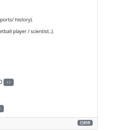
ports/ history).
ll player / scientist...).
0
已封存