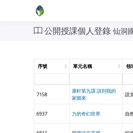
公開授課個人登錄
仙洞國
序號
單元名稱
領
康軒第九課 請到我的
7158
語
家鄉來
6937
力的奇幻世界
自