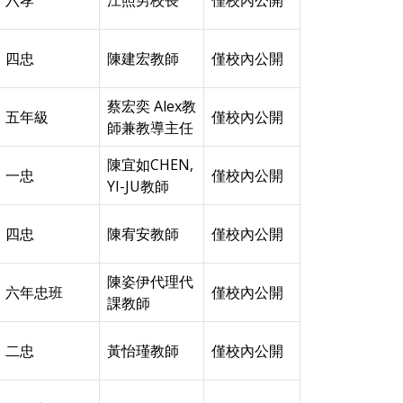
六孝
江照男校長
僅校內公開
四忠
陳建宏教師
僅校內公開
蔡宏奕 Alex教
五年級
僅校內公開
師兼教導主任
陳宜如CHEN,
一忠
僅校內公開
YI-JU教師
四忠
陳宥安教師
僅校內公開
陳姿伊代理代
六年忠班
僅校內公開
課教師
二忠
黃怡瑾教師
僅校內公開