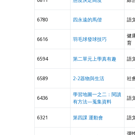
6811
態度決定高度
綜
6780
四永遠的馬偕
語
健
6616
羽毛球發球技巧
育
6594
第二單元上學真有趣
語
6589
2-2器物與生活
社
學習地圖一之二：閱讀
6436
語
有方法—蒐集資料
6321
第四課 運動會
語
彈