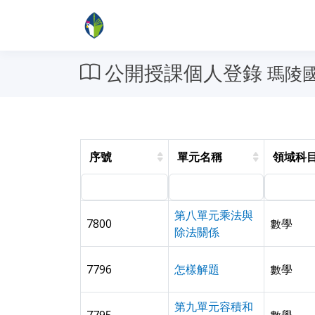
公開授課個人登錄
瑪陵國
序號
單元名稱
領域科
第八單元乘法與
7800
數學
除法關係
7796
怎樣解題
數學
第九單元容積和