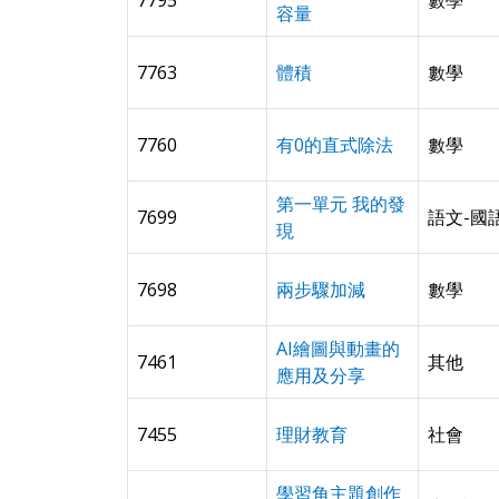
7795
數學
容量
7763
體積
數學
7760
有0的直式除法
數學
第一單元 我的發
7699
語文-國
現
7698
兩步驟加減
數學
AI繪圖與動畫的
7461
其他
應用及分享
7455
理財教育
社會
學習角主題創作