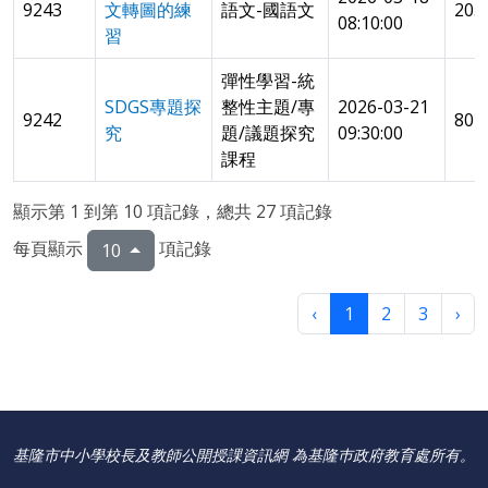
9243
文轉圖的練
語文-國語文
205
08:10:00
習
彈性學習-統
SDGS專題探
整性主題/專
2026-03-21
9242
80
究
題/議題探究
09:30:00
課程
顯示第 1 到第 10 項記錄，總共 27 項記錄
每頁顯示
項記錄
10
‹
1
2
3
›
基隆市中小學校長及教師公開授課資訊網 為基隆巿政府教育處所有。