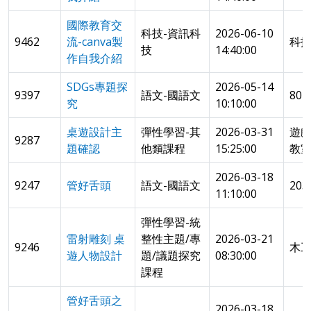
國際教育交
科技-資訊科
2026-06-10
9462
流-canva製
科
技
14:40:00
作自我介紹
SDGs專題探
2026-05-14
9397
語文-國語文
80
究
10:10:00
桌遊設計主
彈性學習-其
2026-03-31
遊
9287
題確認
他類課程
15:25:00
教
2026-03-18
9247
管好舌頭
語文-國語文
20
11:10:00
彈性學習-統
雷射雕刻 桌
整性主題/專
2026-03-21
9246
木
遊人物設計
題/議題探究
08:30:00
課程
管好舌頭之
2026-03-18