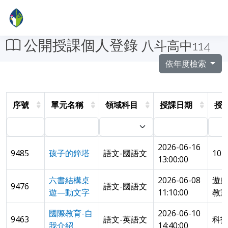
公開授課個人登錄
八斗高中114
依年度檢索
序號
單元名稱
領域科目
授課日期
授
2026-06-16
9485
孩子的鐘塔
語文-國語文
10
13:00:00
六書結構桌
2026-06-08
遊
9476
語文-國語文
遊—動文字
11:10:00
教
國際教育-自
2026-06-10
9463
語文-英語文
科
我介紹
14:40:00