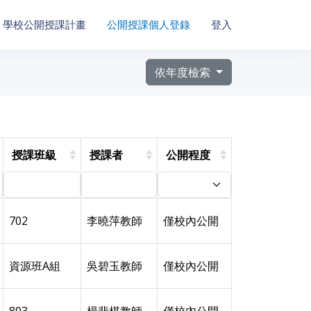
學校公開授課計畫
公開授課個人登錄
登入
依年度檢索
授課班級
授課者
公開程度
702
李曉萍教師
僅校內公開
資源班A組
吳碧玉教師
僅校內公開