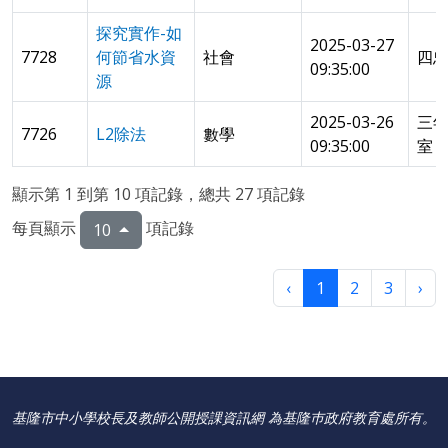
探究實作-如
2025-03-27
7728
何節省水資
社會
四
09:35:00
源
2025-03-26
三
7726
L2除法
數學
09:35:00
室
顯示第 1 到第 10 項記錄，總共 27 項記錄
每頁顯示
項記錄
10
‹
1
2
3
›
基隆市中小學校長及教師公開授課資訊網 為基隆巿政府教育處所有。