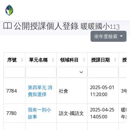
公開授課個人登錄
暖暖國小113
依年度檢索
序號
單元名稱
領域科目
授課日期
授
第四單元 消
2025-05-01
7784
社會
3年
費與選擇
11:20:00
我有一則小
2025-04-25
暖
7780
語文-國語文
故事
14:05:00
年