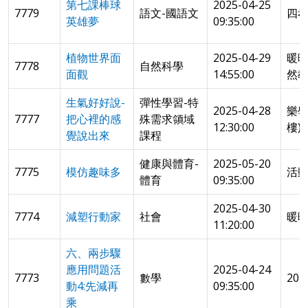
第七課棒球
2025-04-25
7779
語文-國語文
四
英雄夢
09:35:00
植物世界面
2025-04-29
暖
7778
自然科學
面觀
14:55:00
然
生氣好好說-
彈性學習-特
2025-04-28
樂學
7777
把心裡的感
殊需求領域
12:30:00
樓)
覺說出來
課程
健康與體育-
2025-05-20
7775
模仿趣味多
活
體育
09:35:00
2025-04-30
7774
減塑行動家
社會
暖
11:20:00
六、兩步驟
應用問題活
2025-04-24
7773
數學
202
動4:先減再
09:35:00
乘