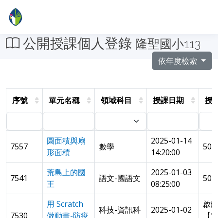
公開授課個人登錄
隆聖國小113
依年度檢索
序號
單元名稱
領域科目
授課日期
授
圓面積與扇
2025-01-14
7557
數學
501
形面積
14:20:00
荒島上的國
2025-01-03
7541
語文-國語文
50
王
08:25:00
用 Scratch
啟
科技-資訊科
2025-01-02
7530
做動畫-防疫
【