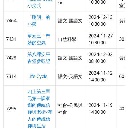
技
10:30:00
小尖兵
室
「聰明」的
2024-12-13
7464
語文-國語文
資
小熊
10:30:00
單元三－奇
2024-11-27
7431
自然科學
30
妙的空氣
10:30:00
第八課安平
2024-12-02
7428
語文-國語文
資
古堡參觀記
08:40:00
2024-11-12
7314
Life Cycle
語文-英語文
60
14:00:00
四上第三單
元第一課家
鄉的傳統信
社會-公民與
2024-11-19
7295
40
仰與老街-漢
社會
14:00:00
人的傳統信
仰與生活