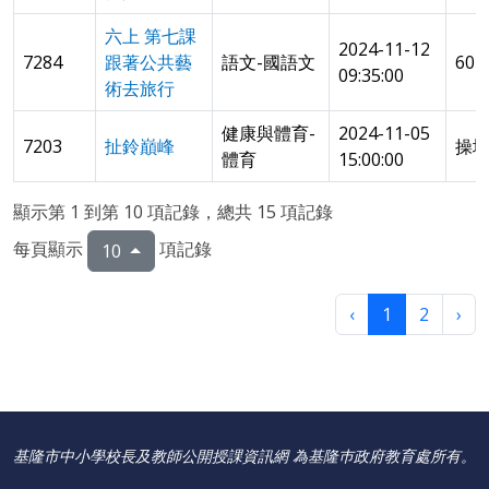
六上 第七課
2024-11-12
7284
跟著公共藝
語文-國語文
60
09:35:00
術去旅行
健康與體育-
2024-11-05
7203
扯鈴巔峰
操
體育
15:00:00
顯示第 1 到第 10 項記錄，總共 15 項記錄
每頁顯示
項記錄
10
‹
1
2
›
基隆市中小學校長及教師公開授課資訊網 為基隆巿政府教育處所有。