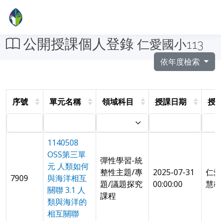
公開授課個人登錄
仁愛國小113
依年度檢索
序號
單元名稱
領域科目
授課日期
授
1140508
OSS第三單
彈性學習-統
元 人類如何
整性主題/專
2025-07-31
仁
7909
與海洋相互
題/議題探究
00:00:00
慧
關聯 3.1 人
課程
類與海洋的
相互關聯