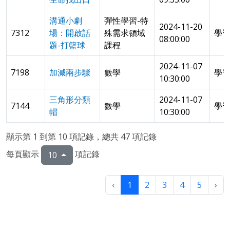
溝通小劇
彈性學習-特
2024-11-20
7312
場：開啟話
殊需求領域
學
08:00:00
題-打籃球
課程
2024-11-07
7198
加減兩步驟
數學
學
10:30:00
三角形分類
2024-11-07
7144
數學
學
帽
10:30:00
顯示第 1 到第 10 項記錄，總共 47 項記錄
每頁顯示
項記錄
10
‹
1
2
3
4
5
›