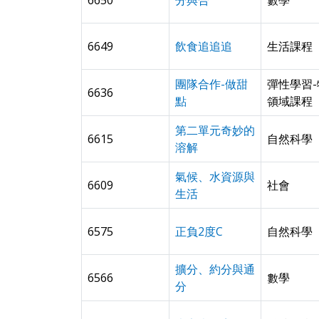
6650
分與合
數學
6649
飲食追追追
生活課程
團隊合作-做甜
彈性學習
6636
點
領域課程
第二單元奇妙的
6615
自然科學
溶解
氣候、水資源與
6609
社會
生活
6575
正負2度C
自然科學
擴分、約分與通
6566
數學
分