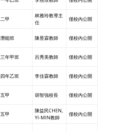
一年乙班
李燕玫教師
僅校內公開
林雅玲教導主
二甲
僅校內公開
任
潛能班
陳昱霖教師
僅校內公開
三年甲班
呂秀美教師
僅校內公開
四年乙班
李佳霖教師
僅校內公開
五甲
胡智強校長
僅校內公開
陳益民CHEN,
五甲
僅校內公開
YI-MIN教師