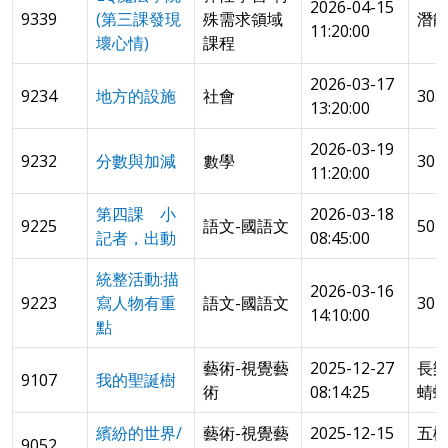
2026-04-15
9339
(第三課發現
殊需求領域
潛能
11:20:00
壞心情)
課程
2026-03-17
9234
地方的設施
社會
30
13:20:00
2026-03-19
9232
分數與加減
數學
30
11:20:00
第四課 小
2026-03-18
9225
語文-國語文
50
記者，出動
08:45:00
統整活動:描
2026-03-16
9223
寫人物有重
語文-國語文
30
14:10:00
點
藝術-視覺藝
2025-12-27
長樂
9107
我的聖誕樹
術
08:14:25
蜻
繽紛的世界/
藝術-視覺藝
2025-12-15
五
9052