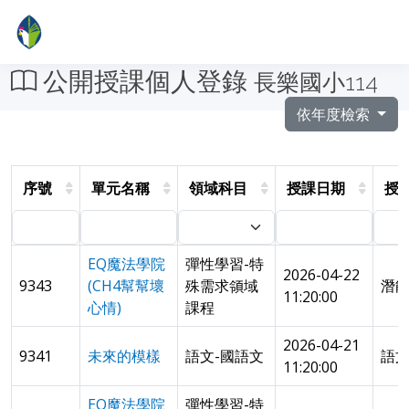
公開授課個人登錄
長樂國小114
依年度檢索
序號
單元名稱
領域科目
授課日期
授
EQ魔法學院
彈性學習-特
2026-04-22
9343
(CH4幫幫壞
殊需求領域
潛
11:20:00
心情)
課程
2026-04-21
9341
未來的模樣
語文-國語文
語文
11:20:00
EQ魔法學院
彈性學習-特