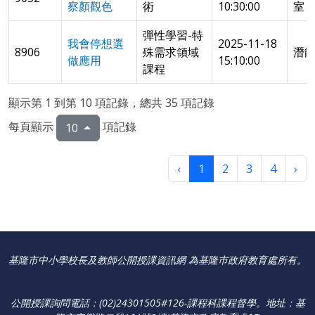
察顏觀色
術
10:30:00
室
彈性學習-特
我會停想選
2025-11-18
8906
殊需求領域
潛能
做應用
15:10:00
課程
顯示第 1 到第 10 項記錄，總共 35 項記錄
每頁顯示
項記錄
10
‹
1
2
3
4
›
基隆市中小學校長及教師公開授課資訊網 為基隆巿政府教育處所有。
公開授課詢問電話：(02)24301505#126-課程科課程督學
。
地址：基