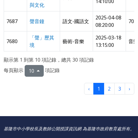
14:10:00
與文化
2025-04-08
7687
聲音鐘
語文-國語文
70
08:20:00
「聲」歷其
2025-03-18
7680
藝術-音樂
音樂
境
13:15:00
顯示第 1 到第 10 項記錄，總共 30 項記錄
每頁顯示
項記錄
10
‹
1
2
3
›
基隆市中小學校長及教師公開授課資訊網 為基隆巿政府教育處所有。