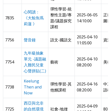
彈性學習-統
心閱讀：
整性主題/專
2025-06-05
正
7835
《大鯨魚瑪
題/議題探究
14:10:00
圖
莉蓮 》
課程
2025-04-10
7756
聲音鐘
語文-國語文
資
11:05:00
九年級抽象
單元 -議題融
2025-04-10
7754
藝術
美
入難民兒童
08:20:00
心聲拼貼(二)
Keelung
彈性學習-其
2025-04-16
中
7738
Then and
他類課程
08:20:00
語
Now
西亞與北非
2025-04-09
7725
的自然環境
社會-地理
80