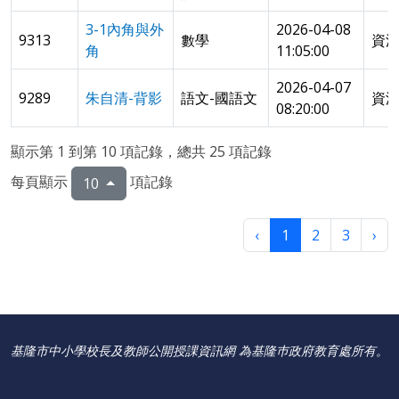
3-1內角與外
2026-04-08
9313
數學
資源
角
11:05:00
2026-04-07
9289
朱自清-背影
語文-國語文
資
08:20:00
顯示第 1 到第 10 項記錄，總共 25 項記錄
每頁顯示
項記錄
10
‹
1
2
3
›
基隆市中小學校長及教師公開授課資訊網 為基隆巿政府教育處所有。