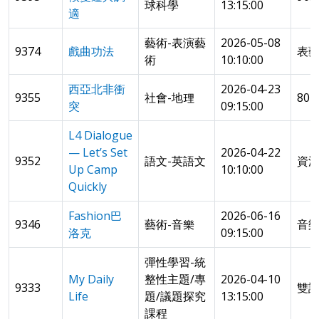
球科學
13:15:00
適
藝術-表演藝
2026-05-08
9374
戲曲功法
表
術
10:10:00
西亞北非衝
2026-04-23
9355
社會-地理
80
突
09:15:00
L4 Dialogue
— Let’s Set
2026-04-22
9352
語文-英語文
資源
Up Camp
10:10:00
Quickly
Fashion巴
2026-06-16
9346
藝術-音樂
音樂
洛克
09:15:00
彈性學習-統
My Daily
整性主題/專
2026-04-10
9333
雙
Life
題/議題探究
13:15:00
課程