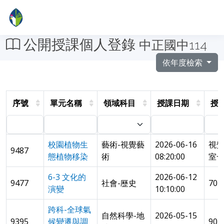
公開授課個人登錄
中正國中114
依年度檢索
序號
單元名稱
領域科目
授課日期
授
校園植物生
藝術-視覺藝
2026-06-16
視
9487
態植物移染
術
08:20:00
室
6-3 文化的
2026-06-12
9477
社會-歷史
70
演變
10:10:00
跨科-全球氣
自然科學-地
2026-05-15
9395
候變遷與調
90