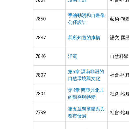
7851
漠南非洲
社會-地
手繪動漫和自畫像
7850
藝術-視
公仔設計
7847
我所知道的康橋
語文-國
7846
洋流
自然科學
第5章 漠南非洲的
7807
社會-地
自然環境與文化
第4章 西亞與北非
7801
社會-地
的衝突與轉變
第五章聚落體系與
7799
社會-地
都市發展