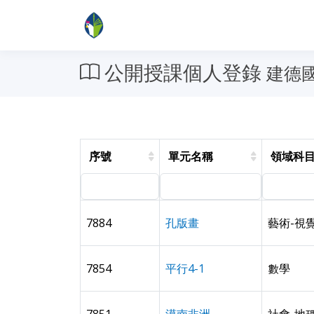
公開授課個人登錄
建德國
序號
單元名稱
領域科
7884
孔版畫
藝術-視
7854
平行4-1
數學