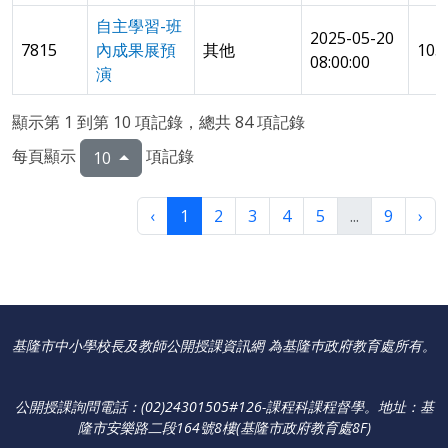
自主學習-班
2025-05-20
7815
內成果展預
其他
105
08:00:00
演
顯示第 1 到第 10 項記錄，總共 84 項記錄
每頁顯示
項記錄
10
‹
1
2
3
4
5
...
9
›
基隆市中小學校長及教師公開授課資訊網 為基隆巿政府教育處所有。
公開授課詢問電話：(02)24301505#126-課程科課程督學
。
地址：基
隆市安樂路二段164號8樓(基隆市政府教育處8F)