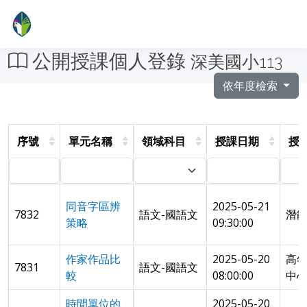
公開授課個人登錄
深美國小113
依年度檢索
序號
單元名稱
領域科目
授課日期
授
同音字區辨
2025-05-21
7832
語文-國語文
潛
策略
09:30:00
作家作品比
2025-05-20
高
7831
語文-國語文
較
08:00:00
中
時間單位的
2025-05-20