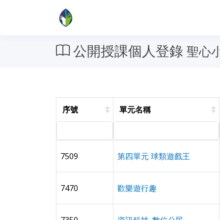
公開授課個人登錄
聖心小
序號
單元名稱
7509
第四單元 球類遊戲王
7470
歡樂遊行趣