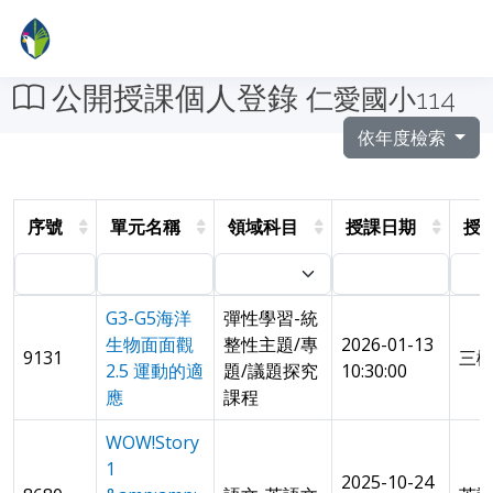
公開授課個人登錄
仁愛國小114
依年度檢索
序號
單元名稱
領域科目
授課日期
授
G3-G5海洋
彈性學習-統
生物面面觀
整性主題/專
2026-01-13
9131
三
2.5 運動的適
題/議題探究
10:30:00
應
課程
WOW!Story
1
2025-10-24