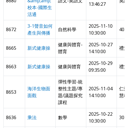
8680
&amp;amp;
語文-英語文
英語
13:46:27
校本-國際生
活通
3-1聲音如何
2025-11-10
8672
自然科學
40
產生與傳播
10:30:00
健康與體育-
2025-10-27
8665
新式健康操
禮
體育
14:10:00
2025-10-29
8663
新式健康操
健康與體育
禮
09:35:00
彈性學習-統
海洋生物面
整性主題/專
2025-11-04
仁
8653
面觀
題/議題探究
14:10:00
慧
課程
2025-10-22
8636
乘法
數學
304
10:30:00