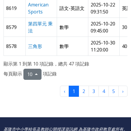
American
2025-10-22
8619
語文-英語文
英
Sports
09:31:50
第四單元 乘
2025-10-20
8579
數學
301
法
09:45:00
2025-10-30
8578
三角形
數學
401
11:20:00
顯示第 1 到第 10 項記錄，總共 47 項記錄
每頁顯示
項記錄
10
‹
1
2
3
4
5
›
基隆市中小學校長及教師公開授課資訊網 為基隆巿政府教育處所有。