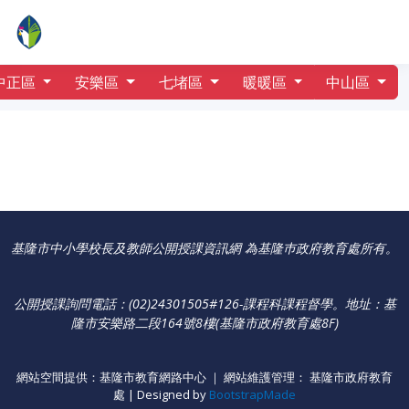
行事曆
二信高中
中正區
安樂區
七堵區
暖暖區
中山區
基隆市中小學校長及教師公開授課資訊網 為基隆巿政府教育處所有。
公開授課詢問電話：(02)24301505#126-課程科課程督學
。
地址：基
隆市安樂路二段164號8樓(基隆市政府教育處8F)
網站空間提供：基隆市教育網路中心 ｜ 網站維護管理： 基隆市政府教育
處 | Designed by
BootstrapMade