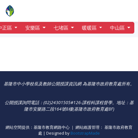
行事曆
百福國中
中正區
安樂區
七堵區
暖暖區
中山區
基隆市中小學校長及教師公開授課資訊網 為基隆巿政府教育處所有。
公開授課詢問電話：(02)24301505#126-課程科課程督學
。
地址：基
隆市安樂路二段164號8樓(基隆市政府教育處8F)
網站空間提供：基隆市教育網路中心 ｜ 網站維護管理： 基隆市政府教育
處 | Designed by
BootstrapMade