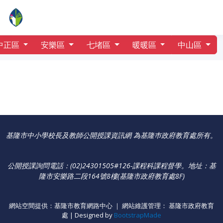
行事曆
深澳國小
中正區
安樂區
七堵區
暖暖區
中山區
基隆市中小學校長及教師公開授課資訊網 為基隆巿政府教育處所有。
公開授課詢問電話：(02)24301505#126-課程科課程督學
。
地址：基
隆市安樂路二段164號8樓(基隆市政府教育處8F)
網站空間提供：基隆市教育網路中心 ｜ 網站維護管理： 基隆市政府教育
處 | Designed by
BootstrapMade