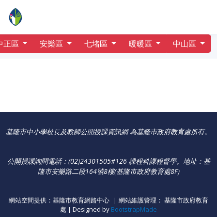
行事曆
德和國小
中正區
安樂區
七堵區
暖暖區
中山區
基隆市中小學校長及教師公開授課資訊網 為基隆巿政府教育處所有。
公開授課詢問電話：(02)24301505#126-課程科課程督學
。
地址：基
隆市安樂路二段164號8樓(基隆市政府教育處8F)
網站空間提供：基隆市教育網路中心 ｜ 網站維護管理： 基隆市政府教育
處 | Designed by
BootstrapMade