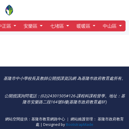
行事曆
港西國小
中正區
安樂區
七堵區
暖暖區
中山區
基隆市中小學校長及教師公開授課資訊網 為基隆巿政府教育處所有。
公開授課詢問電話：(02)24301505#126-課程科課程督學
。
地址：基
隆市安樂路二段164號8樓(基隆市政府教育處8F)
網站空間提供：基隆市教育網路中心 ｜ 網站維護管理： 基隆市政府教育
處 | Designed by
BootstrapMade