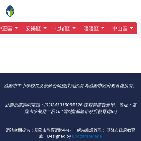
行事曆
中山國小
中正區
安樂區
七堵區
暖暖區
中山區
基隆市中小學校長及教師公開授課資訊網 為基隆巿政府教育處所有。
公開授課詢問電話：(02)24301505#126-課程科課程督學
。
地址：基
隆市安樂路二段164號8樓(基隆市政府教育處8F)
網站空間提供：基隆市教育網路中心 ｜ 網站維護管理： 基隆市政府教育
處 | Designed by
BootstrapMade