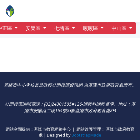
行事曆
中興國小
中正區
安樂區
七堵區
暖暖區
中山區
基隆市中小學校長及教師公開授課資訊網 為基隆巿政府教育處所有。
公開授課詢問電話：(02)24301505#126-課程科課程督學
。
地址：基
隆市安樂路二段164號8樓(基隆市政府教育處8F)
網站空間提供：基隆市教育網路中心 ｜ 網站維護管理： 基隆市政府教育
處 | Designed by
BootstrapMade