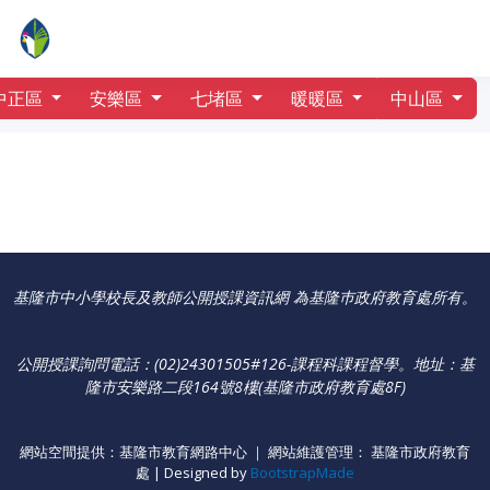
行事曆
忠孝國小
中正區
安樂區
七堵區
暖暖區
中山區
基隆市中小學校長及教師公開授課資訊網 為基隆巿政府教育處所有。
公開授課詢問電話：(02)24301505#126-課程科課程督學
。
地址：基
隆市安樂路二段164號8樓(基隆市政府教育處8F)
網站空間提供：基隆市教育網路中心 ｜ 網站維護管理： 基隆市政府教育
處 | Designed by
BootstrapMade